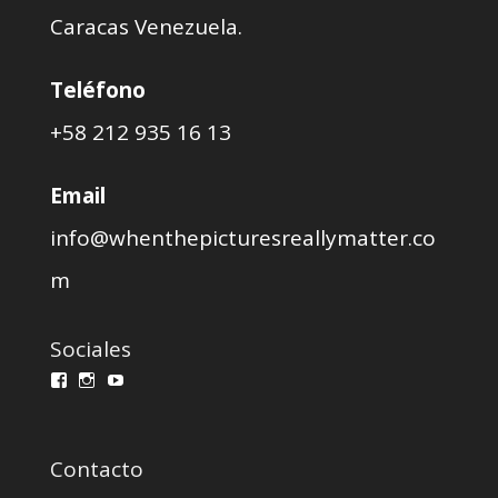
Caracas Venezuela.
Teléfono
+58 212 935 16 13
Email
info@whenthepicturesreallymatter.co
m
Sociales
Ver
Ver
Ver
perfil
perfil
perfil
de
de
de
wprmcursos
whenthepicturesreallymatter
WPRMcursos@gmail.com
en
en
en
Contacto
Facebook
Instagram
YouTube