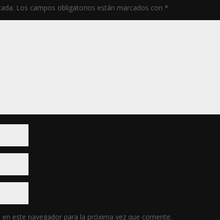
cada.
Los campos obligatorios están marcados con
*
 en este navegador para la próxima vez que comente.