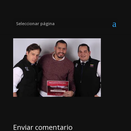
baires1-large11
Seleccionar página
Enviar comentario