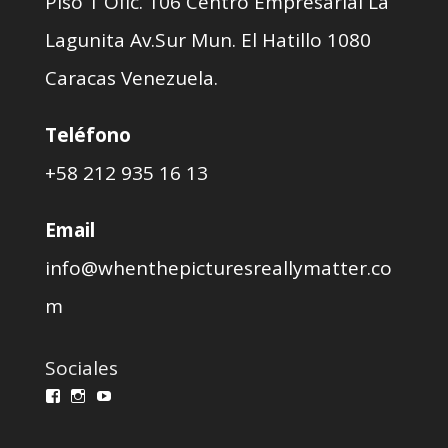
Piso 1 Ofic. 106 Centro Empresarial La
Lagunita Av.Sur Mun. El Hatillo 1080
Caracas Venezuela.
Teléfono
+58 212 935 16 13
Email
info@whenthepicturesreallymatter.co
m
Sociales
Ver
Ver
Ver
perfil
perfil
perfil
de
de
de
wprmcursos
whenthepicturesreallymatter
WPRMcursos@gmail.com