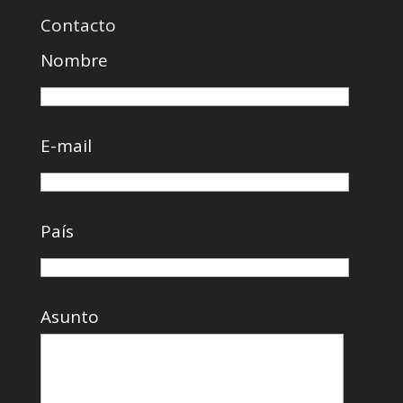
en
en
en
Contacto
Facebook
Instagram
YouTube
Nombre
E-mail
País
Asunto