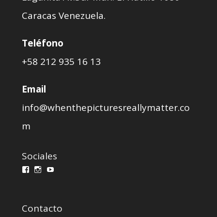
Caracas Venezuela.
Teléfono
+58 212 935 16 13
Email
info@whenthepicturesreallymatter.co
m
Sociales
Ver
Ver
Ver
perfil
perfil
perfil
de
de
de
wprmcursos
whenthepicturesreallymatter
WPRMcursos@gmail.com
en
en
en
Contacto
Facebook
Instagram
YouTube