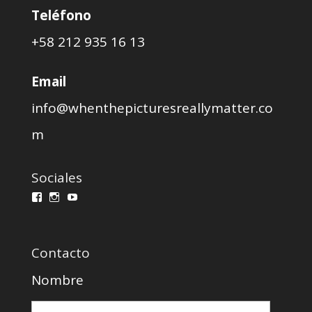
Teléfono
+58 212 935 16 13
Email
info@whenthepicturesreallymatter.co
m
Sociales
Ver
Ver
Ver
perfil
perfil
perfil
de
de
de
wprmcursos
whenthepicturesreallymatter
WPRMcursos@gmail.com
en
en
en
Contacto
Facebook
Instagram
YouTube
Nombre